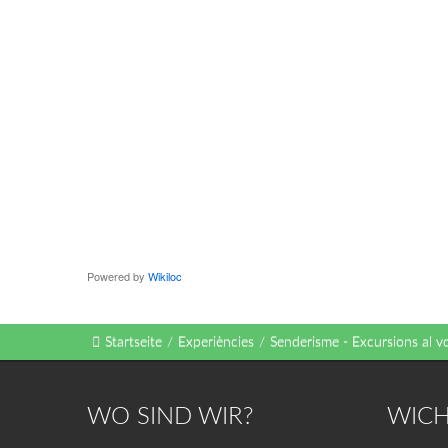
Powered by
Wikiloc
Startseite
/
Experiències
/
Senderisme - Excursions al vo
WO SIND WIR?
WICH